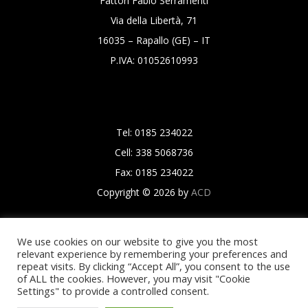
Fattori Fabio Serramenti
Via della Libertà, 71
16035 – Rapallo (GE) – IT
P.IVA: 01052610993
Tel: 0185 234022
Cell: 338 5068736
Fax: 0185 234022
Copyright © 2026 by
ACD
We use cookies on our website to give you the most
relevant experience by remembering your preferences and
repeat visits. By clicking “Accept All”, you consent to the use
of ALL the cookies. However, you may visit "Cookie
Settings" to provide a controlled consent.