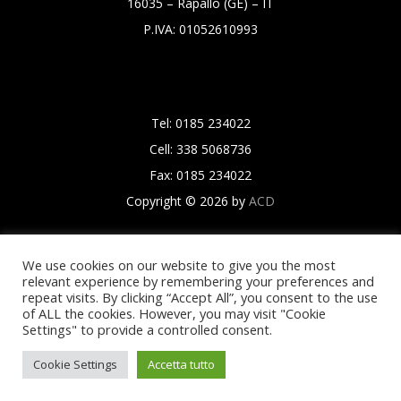
16035 – Rapallo (GE) – IT
P.IVA: 01052610993
Tel: 0185 234022
Cell: 338 5068736
Fax: 0185 234022
Copyright © 2026 by
ACD
We use cookies on our website to give you the most
relevant experience by remembering your preferences and
repeat visits. By clicking “Accept All”, you consent to the use
of ALL the cookies. However, you may visit "Cookie
Settings" to provide a controlled consent.
Cookie Settings
Accetta tutto